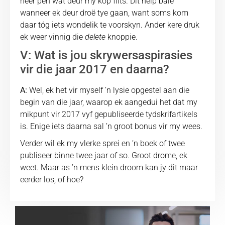
neer pen wat deur my kop flits. Dit help baie
wanneer ek deur droë tye gaan, want soms kom
daar tóg iets wondelik te voorskyn. Ander kere druk
ek weer vinnig die
delete
knoppie.
V: Wat is jou skrywersaspirasies
vir die jaar 2017 en daarna?
A:
Wel, ek het vir myself ʼn lysie opgestel aan die
begin van die jaar, waarop ek aangedui het dat my
mikpunt vir 2017 vyf gepubliseerde tydskrifartikels
is. Enige iets daarna sal ʼn groot bonus vir my wees.
Verder wil ek my vlerke sprei en ʼn boek of twee
publiseer binne twee jaar of so. Groot drome, ek
weet. Maar as ʼn mens klein droom kan jy dit maar
eerder los, of hoe?