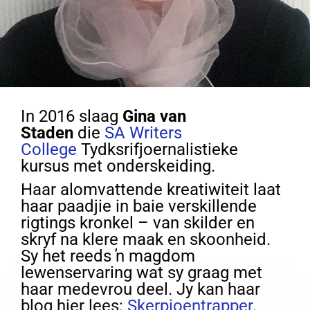
In 2016 slaag
Gina van
Staden
die
SA Writers
College
Tydksrifjoernalistieke
kursus met onderskeiding.
Haar alomvattende kreatiwiteit laat
haar paadjie in baie verskillende
rigtings kronkel – van skilder en
skryf na klere maak en skoonheid.
Sy het reeds ŉ magdom
lewenservaring wat sy graag met
haar medevrou deel. Jy kan haar
blog hier lees:
Skerpioentrapper
.