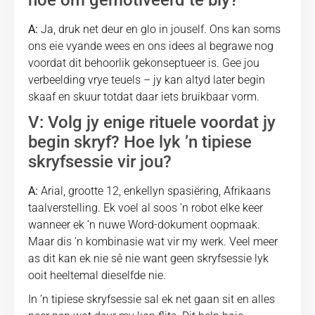
hoe om gemotiveerd te bly?
A:
Ja, druk net deur en glo in jouself. Ons kan soms
ons eie vyande wees en ons idees al begrawe nog
voordat dit behoorlik gekonseptueer is. Gee jou
verbeelding vrye teuels – jy kan altyd later begin
skaaf en skuur totdat daar iets bruikbaar vorm.
V: Volg jy enige rituele voordat jy
begin skryf? Hoe lyk ʼn tipiese
skryfsessie vir jou?
A:
Arial, grootte 12, enkellyn spasiëring, Afrikaans
taalverstelling. Ek voel al soos ʼn robot elke keer
wanneer ek ʼn nuwe Word-dokument oopmaak.
Maar dis ʼn kombinasie wat vir my werk. Veel meer
as dit kan ek nie sê nie want geen skryfsessie lyk
ooit heeltemal dieselfde nie.
In ʼn tipiese skryfsessie sal ek net gaan sit en alles