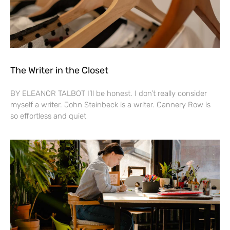
The Writer in the Closet
BY ELEANOR TALBOT I’ll be honest. I don’t really consider
myself a writer. John Steinbeck is a writer. Cannery Row is
so effortless and quiet