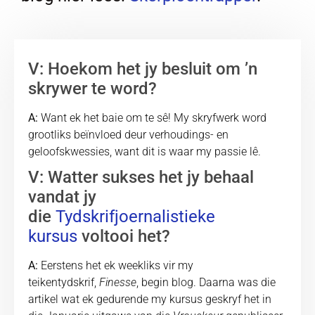
V: Hoekom het jy besluit om ʼn
skrywer te word?
A:
Want ek het baie om te sê! My skryfwerk word
grootliks beïnvloed deur verhoudings- en
geloofskwessies, want dit is waar my passie lê.
V: Watter sukses het jy behaal
vandat jy
die
Tydskrifjoernalistieke
kursus
voltooi het?
A:
Eerstens het ek weekliks vir my
teikentydskrif,
Finesse
, begin blog. Daarna was die
artikel wat ek gedurende my kursus geskryf het in