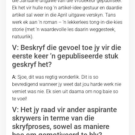
die Januarie uitgawe van die
Vrouekeur
gepubliseer.
Ek het vir hulle nog ʼn artikel-idee gestuur en daardie
artikel sal weer in die April uitgawe verskyn. Tans
werk ek aan ʼn roman – ʼn lekkerlees tong-in-die-kies
storie (met ʼn waardevolle les daarin weggesteek,
natuurlik).
V: Beskryf die gevoel toe jy vir die
eerste keer ʼn gepubliseerde stuk
geskryf het?
A:
Sjoe, dit was regtig wonderlik. Dit is so
bevredigend wanneer jy weet dat jou harde werk nie
verniet was nie. Ek sien uit daarna om nog baie so
te voel!
V: Het jy raad vir ander aspirante
skrywers in terme van die
skryfproses, sowel as maniere